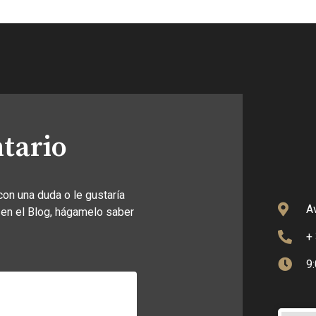
tario
con una duda o le gustaría
A
 en el Blog, hágamelo saber
+
9: