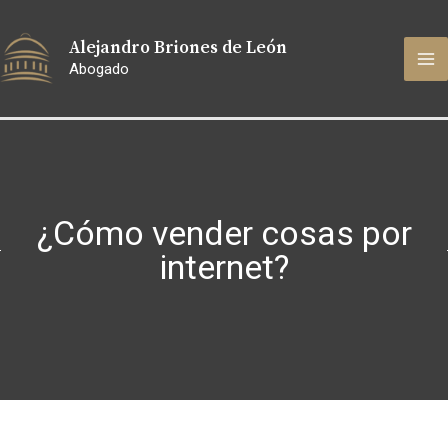
Ir
MA
al
Alejandro Briones de León
contenido
M
Abogado
¿Cómo vender cosas por
internet?